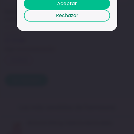
Aceptar
Baberos Twistshake Pack 2und 4+M
Rechazar
Colores Blanco y Gris
Unidad
1
UN
S/
79.90
S/
31.96
Elige una presentación
Unidad
Agregar
Los más vendidos de Farmauna
Bismutol 262mg Tabletas Masticables