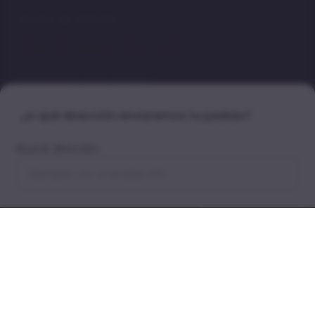
Horario de atención
De Lunes a Sábado de 8 a.m. a 8 p.m.
Información para clientes
Derechos ARCO
¿A qué dirección enviaremos tu pedido?
Preguntas Frecuentes
Quiénes somos
Buscar dirección
Blog
Legales Campañas
Síguenos
Guardar dirección