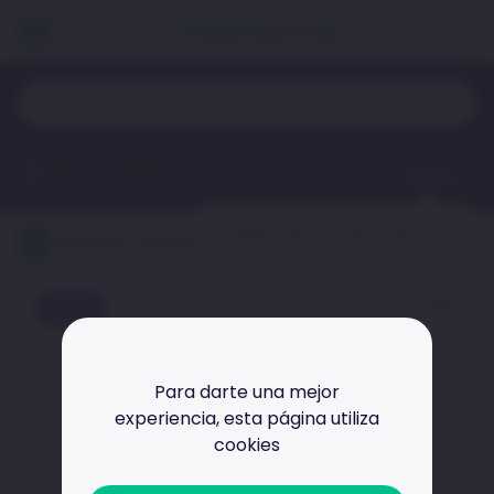
¿A qué dirección
Agregar
enviaremos tu pedido?
¡Hola!
aquí puedes ingresar
Baberos Twistshake Pack 2und 4+M Colores Blanco y Gris
tu dirección de envío.
Inicio
Oferta
Baberos
Baberos Twistshake Pack 2und 4+m Colores Blanco
Para darte una mejor
Y Gris
experiencia,
esta página utiliza
cookies