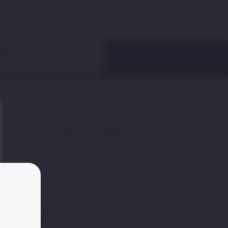
qué dirección
Agregar
iaremos tu pedido?
ola!
aquí puedes ingresar
 Oncológicos
 dirección de envío.
 categorías
:
Todas las categorías
r producto