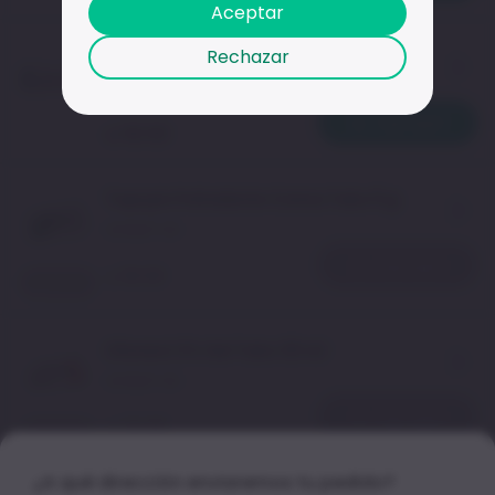
Aceptar
Novocortil-L Crema Tubo 15 g
Rechazar
Unidad
1
UN
Agregar
32.02
S/
Topsym Polivalente Crema Tubo 5 g
Unidad
1
UN
Agregar
18.09
S/
Agotado
Xilonest 2% Gel Tubo 30 ml
Unidad
1
UN
Agregar
33.89
S/
Agotado
¿A qué dirección enviaremos tu pedido?